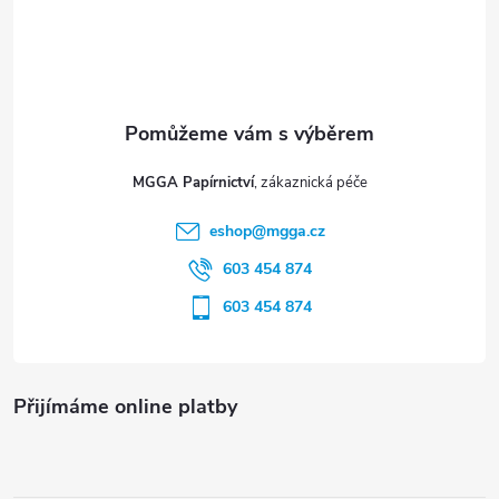
á
p
a
t
MGGA Papírnictví
í
eshop
@
mgga.cz
603 454 874
603 454 874
Přijímáme online platby