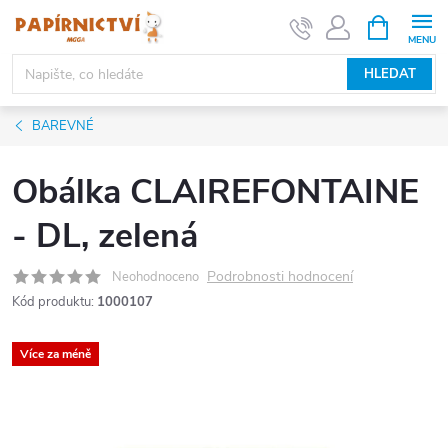
Přejít
NÁKUPNÍ
KOŠÍK
na
obsah
HLEDAT
BAREVNÉ
Obálka CLAIREFONTAINE
- DL, zelená
Podrobnosti hodnocení
Neohodnoceno
Kód produktu:
1000107
Více za méně