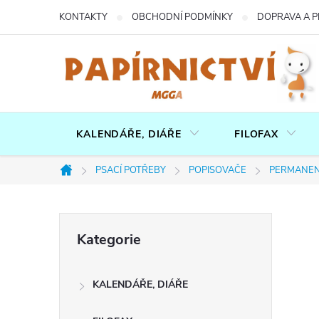
Přejít
KONTAKTY
OBCHODNÍ PODMÍNKY
DOPRAVA A P
na
obsah
KALENDÁŘE, DIÁŘE
FILOFAX
PSACÍ POTŘEBY
POPISOVAČE
PERMANEN
Domů
P
Přeskočit
Kategorie
kategorie
o
KALENDÁŘE, DIÁŘE
s