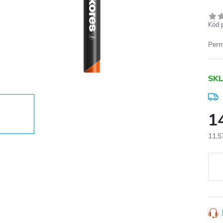
Kód 
Perm
SKL
1
11,5
Měr
cena