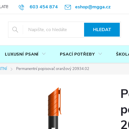
603 454 874
eshop@mgga.cz
LATBA
DOTAZ
PODMÍNKY OCHRANY OSOBNÍCH ÚDAJŮ
P
HLEDAT
LUXUSNÍ PSANÍ
PSACÍ POTŘEBY
ŠKOL
TNÍ
Permanentní popisovač oranžový 20934.02
P
p
2