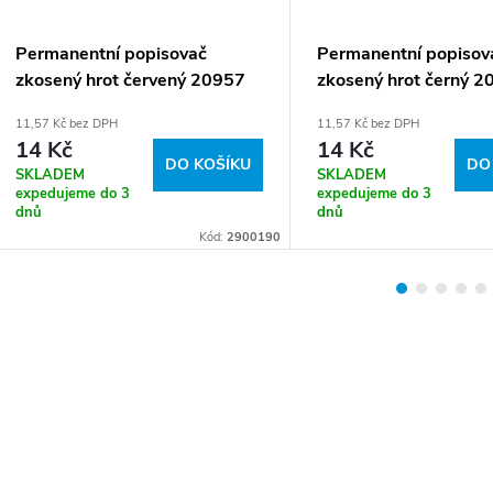
Permanentní popisovač
Permanentní popisov
zkosený hrot červený 20957
zkosený hrot černý 2
11,57 Kč bez DPH
11,57 Kč bez DPH
14 Kč
14 Kč
DO KOŠÍKU
DO
SKLADEM
SKLADEM
expedujeme do 3
expedujeme do 3
dnů
dnů
Kód:
2900190