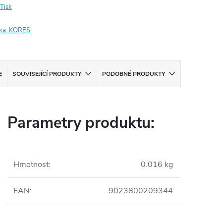
Tisk
ka:
KORES
E
SOUVISEJÍCÍ PRODUKTY
PODOBNÉ PRODUKTY
Parametry produktu:
Hmotnost
:
0.016 kg
EAN
:
9023800209344