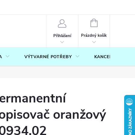
OUČENÍ O PRÁVU NA ODSTOUPENÍ OD SMLOUVY
FORMULÁŘ PRO U
NÁKUPNÍ
KOŠÍK
Prázdný košík
Přihlášení
A
VÝTVARNÉ POTŘEBY
KANCELÁŘ
ermanentní
opisovač oranžový
0934.02