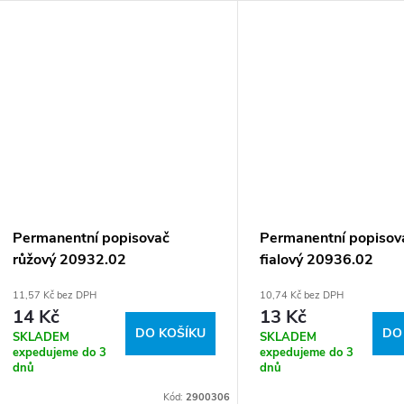
Permanentní popisovač
Permanentní popisov
růžový 20932.02
fialový 20936.02
11,57 Kč bez DPH
10,74 Kč bez DPH
14 Kč
13 Kč
DO KOŠÍKU
DO
SKLADEM
SKLADEM
expedujeme do 3
expedujeme do 3
dnů
dnů
Kód:
2900306