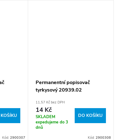
ač
Permanentní popisovač
Permane
tyrkysový 20939.02
zelený 
11,57 Kč bez DPH
11,57 Kč b
14 Kč
14 Kč
 KOŠÍKU
DO KOŠÍKU
SKLADEM
SKLADE
expedujeme do 3
expeduje
dnů
dnů
Kód:
2900307
Kód:
2900308