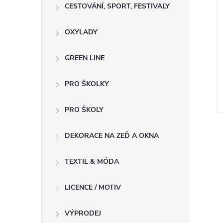
CESTOVÁNÍ, SPORT, FESTIVALY
í popisovač
Permanentní popisovač tenký
OXYLADY
ot zelený 20953
hrot M zelený 22105
PH
12,40 Kč bez DPH
GREEN LINE
15 Kč
DO KOŠÍKU
DO KOŠÍKU
SKLADEM
PRO ŠKOLKY
o 3
expedujeme do 3
dnů
Kód:
2900191
Kód:
2900158
PRO ŠKOLY
DEKORACE NA ZEĎ A OKNA
TEXTIL & MÓDA
LICENCE / MOTIV
VÝPRODEJ