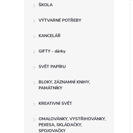
ŠKOLA
VÝTVARNÉ POTŘEBY
KANCELÁŘ
GIFTY - dárky
SVĚT PAPÍRU
í popisovač světle
Permanentní popisovač hnědý
BLOKY, ZÁZNAMNÍ KNIHY,
31.02
20938.02
PAMÁTNÍKY
PH
11,57 Kč bez DPH
14 Kč
KREATIVNÍ SVĚT
DO KOŠÍKU
DO KOŠÍKU
SKLADEM
o 3
expedujeme do 3
OMALOVÁNKY, VYSTŘIHOVÁNKY,
dnů
PEXESA, SKLÁDAČKY,
SPOJOVAČKY
Kód:
2900309
Kód:
2900310