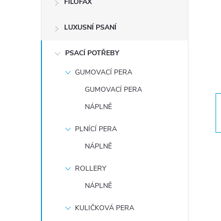
FILOFAX
t
LUXUSNÍ PSANÍ
r
a
PSACÍ POTŘEBY
GUMOVACÍ PERA
n
GUMOVACÍ PERA
n
NÁPLNĚ
í
PLNÍCÍ PERA
NÁPLNĚ
p
ROLLERY
a
NÁPLNĚ
n
KULIČKOVÁ PERA