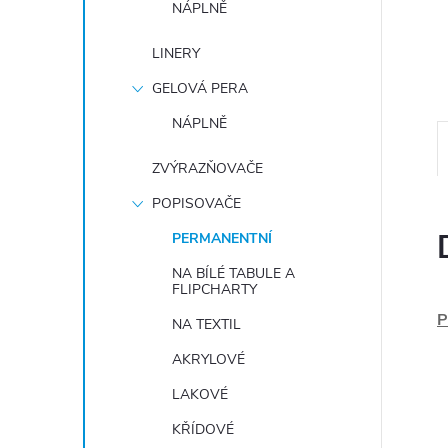
NÁPLNĚ
e
LINERY
l
GELOVÁ PERA
NÁPLNĚ
ZVÝRAZŇOVAČE
POPISOVAČE
PERMANENTNÍ
NA BÍLÉ TABULE A
FLIPCHARTY
P
NA TEXTIL
AKRYLOVÉ
LAKOVÉ
KŘÍDOVÉ