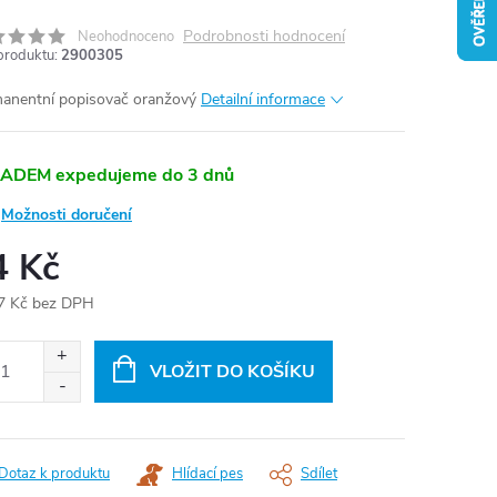
Podrobnosti hodnocení
Neohodnoceno
produktu:
2900305
anentní popisovač oranžový
Detailní informace
ADEM expedujeme do 3 dnů
Možnosti doručení
4 Kč
7 Kč bez DPH
ná
:
VLOŽIT DO KOŠÍKU
Dotaz k produktu
Hlídací pes
Sdílet