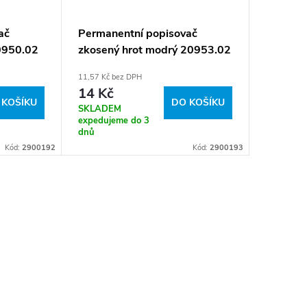
ač
Permanentní popisovač
Permane
0950.02
zkosený hrot modrý 20953.02
zkosený
11,57 Kč bez DPH
11,57 Kč b
14 Kč
14 Kč
 KOŠÍKU
DO KOŠÍKU
SKLADEM
SKLADE
expedujeme do 3
expeduje
dnů
dnů
Kód:
2900192
Kód:
2900193