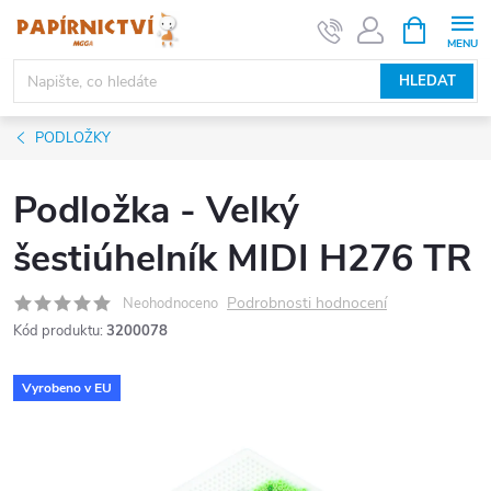
Přejít
NÁKUPNÍ
KOŠÍK
na
obsah
HLEDAT
PODLOŽKY
Podložka - Velký
šestiúhelník MIDI H276 TR
Podrobnosti hodnocení
Neohodnoceno
Kód produktu:
3200078
Vyrobeno v EU