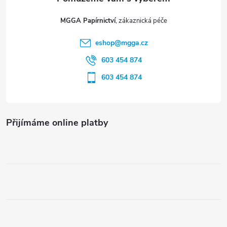
t
MGGA Papírnictví
í
eshop
@
mgga.cz
603 454 874
603 454 874
Přijímáme online platby