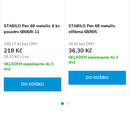
STABILO Pen 68 metallic 6 ks
STABILO Pen 68 metallic
pouzdro 6806/8-11
stříbrná 68/805
180,17 Kč bez DPH
30 Kč bez DPH
218 Kč
36,30 Kč
Měrná
36,33 Kč / 1 ks
SKLADEM expedujeme do 3
dnů
cena:
SKLADEM expedujeme do 3
dnů
DO KOŠÍKU
DO KOŠÍKU