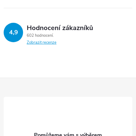
Hodnocení zákazníků
4,9
602 hodnocení
Zobrazit recenze
Z
á
p
a