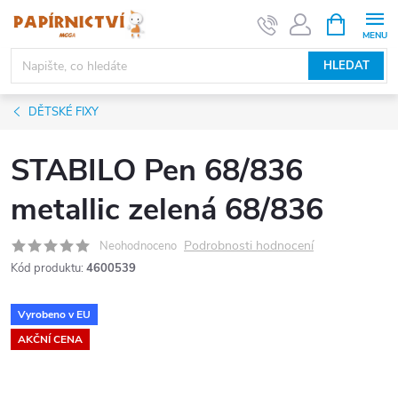
Přejít
NÁKUPNÍ
KOŠÍK
na
obsah
HLEDAT
DĚTSKÉ FIXY
STABILO Pen 68/836
metallic zelená 68/836
Podrobnosti hodnocení
Neohodnoceno
Kód produktu:
4600539
Vyrobeno v EU
AKČNÍ CENA