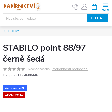
Přejít
NÁKUPNÍ
KOŠÍK
na
obsah
HLEDAT
LINERY
STABILO point 88/97
černě šedá
Podrobnosti hodnocení
Neohodnoceno
Kód produktu:
4600446
Vyrobeno v EU
AKČNÍ CENA