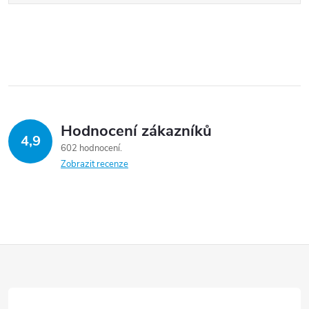
Hodnocení zákazníků
4,9
602 hodnocení
Zobrazit recenze
Z
á