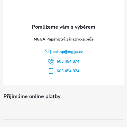
p
a
t
MGGA Papírnictví
í
eshop
@
mgga.cz
603 454 874
603 454 874
Přijímáme online platby