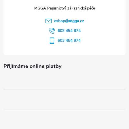
t
MGGA Papírnictví
í
eshop
@
mgga.cz
603 454 874
603 454 874
Přijímáme online platby