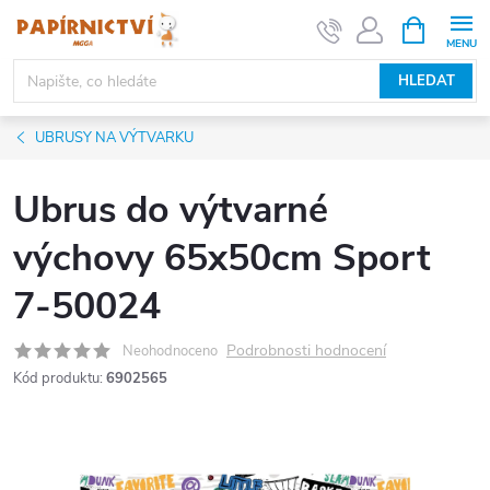
Přejít
NÁKUPNÍ
KOŠÍK
na
obsah
HLEDAT
UBRUSY NA VÝTVARKU
Ubrus do výtvarné
výchovy 65x50cm Sport
7-50024
Podrobnosti hodnocení
Neohodnoceno
Kód produktu:
6902565