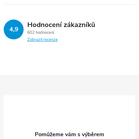
Hodnocení zákazníků
4,9
602 hodnocení
Zobrazit recenze
Z
á
p
a